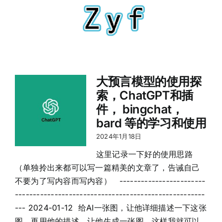
跳
到
切
内
换
容
主页
导
航
大预言模型的使用探
电商
索，ChatGPT和插
件， bingchat，
外贸
bard 等的学习和使用
2024年1月18日
技能
这里记录一下好的使用思路
（单独拎出来都可以写一篇精美的文章了，告诫自己
未来
不要为了写内容而写内容） ------------------------
-----------------------------------------------------
--- 2024-01-12 给AI一张图，让他详细描述一下这张
观点
图，再用他的描述，让他生成一张图，这样我就可以