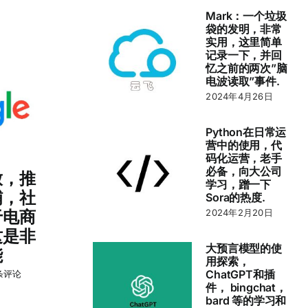
Mark：一个垃圾
袋的发明，非常
实用，这里简单
记录一下，并回
忆之前的两次”脑
电波读取”事件.
2024年4月26日
Python在日常运
营中的使用，代
码化运营，老手
必备，向大公司
放，推
学习，蹭一下
铺，社
Sora的热度.
于电商
2024年2月20日
这是非
大预言模型的使
能
用探索，
ChatGPT和插
条评论
件， bingchat，
bard 等的学习和