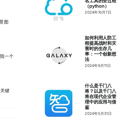
名工具的全过程
（python）
2024年10月7日
场景图
如何利用人防工
程提高战时和灾
害时的生存几
率：一个创新想
，给我一个
法
2024年9月11日
什么是千门八
#关键
将？以及千门八
将在现代企业管
理中的应用与借
鉴
2024年5月31日