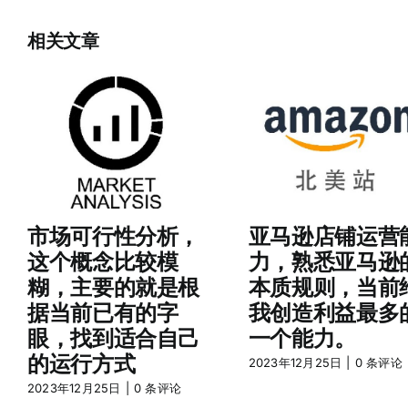
言
模
型
相关文章
的
使
用
探
索，
ChatGP
和
插
件，
bingch
bard
等
市场可行性分析，
亚马逊店铺运营
的
这个概念比较模
力，熟悉亚马逊
学
习
糊，主要的就是根
本质规则，当前
和
据当前已有的字
我创造利益最多
使
用
眼，找到适合自己
一个能力。
的运行方式
2023年12月25日
|
0 条评论
2023年12月25日
|
0 条评论