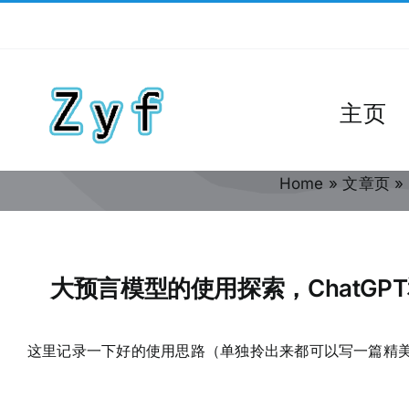
跳
到
内
容
主页
Home
»
文章页
»
大预言模型的使用探索，ChatGPT和
这里记录一下好的使用思路（单独拎出来都可以写一篇精